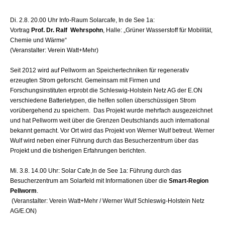
Di. 2.8. 20.00 Uhr Info-Raum Solarcafe, In de See 1a:
Vortrag
Prof. Dr. Ralf Wehrspohn
, Halle: „Grüner Wasserstoff für Mobilität,
Chemie und Wärme“
(Veranstalter: Verein Watt+Mehr)
Seit 2012 wird auf Pellworm an Speichertechniken für regenerativ
erzeugten Strom geforscht. Gemeinsam mit Firmen und
Forschungsinstituten erprobt die Schleswig-Holstein Netz AG der E.ON
verschiedene Batterietypen, die helfen sollen überschüssigen Strom
vorübergehend zu speichern. Das Projekt wurde mehrfach ausgezeichnet
und hat Pellworm weit über die Grenzen Deutschlands auch international
bekannt gemacht. Vor Ort wird das Projekt von Werner Wulf betreut. Werner
Wulf wird neben einer Führung durch das Besucherzentrum über das
Projekt und die bisherigen Erfahrungen berichten.
Mi. 3.8. 14.00 Uhr: Solar Cafe,In de See 1a: Führung durch das
Besucherzentrum am Solarfeld mit Informationen über die
Smart-Region
Pellworm
.
(Veranstalter: Verein Watt+Mehr / Werner Wulf Schleswig-Holstein Netz
AG/E.ON)