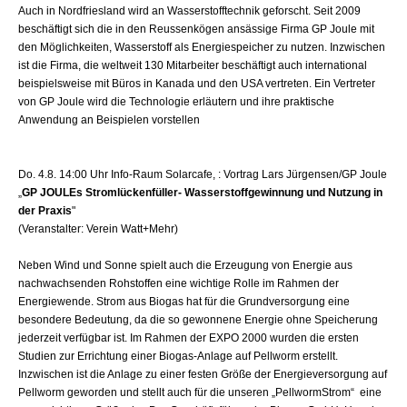
Auch in Nordfriesland wird an Wasserstofftechnik geforscht. Seit 2009
beschäftigt sich die in den Reussenkögen ansässige Firma GP Joule mit
den Möglichkeiten, Wasserstoff als Energiespeicher zu nutzen. Inzwischen
ist die Firma, die weltweit 130 Mitarbeiter beschäftigt auch international
beispielsweise mit Büros in Kanada und den USA vertreten. Ein Vertreter
von GP Joule wird die Technologie erläutern und ihre praktische
Anwendung an Beispielen vorstellen
Do. 4.8. 14:00 Uhr Info-Raum Solarcafe, : Vortrag Lars Jürgensen/GP Joule
„
GP JOULEs Stromlückenfüller- Wasserstoffgewinnung und Nutzung in
der Praxis
"
(Veranstalter: Verein Watt+Mehr)
Neben Wind und Sonne spielt auch die Erzeugung von Energie aus
nachwachsenden Rohstoffen eine wichtige Rolle im Rahmen der
Energiewende. Strom aus Biogas hat für die Grundversorgung eine
besondere Bedeutung, da die so gewonnene Energie ohne Speicherung
jederzeit verfügbar ist. Im Rahmen der EXPO 2000 wurden die ersten
Studien zur Errichtung einer Biogas-Anlage auf Pellworm erstellt.
Inzwischen ist die Anlage zu einer festen Größe der Energieversorgung auf
Pellworm geworden und stellt auch für die unseren „PellwormStrom“ eine