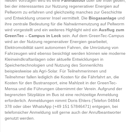
Neben Vorträgen wird es eine
Fahrradtour
über die Insel geben,
bei der interessantes zur Nutzung regenerativer Energien auf
Pellworm zu erfahren und gleichzeitig manches zur Geschichte
und Entwicklung unserer Insel vermittelt. Die
Biogasanlage
und
ihre zentrale Bedeutung für die Nahwärmenutzung auf Pellworm
wird vorgestellt und ein weiteres Highlight wird ein
Ausflug zum
GreenTec – Campus in Leck
sein. Auf dem GreenTec-Campus
wird an der Nutzung regenerativer Energien gearbeitet,
Elektromobilität samt autonomen Fahren, die Umrüstung von
Fahrzeugen wird ebenso besichtigt werden können wie moderne
Kleinwindkraftanlagen oder aktuelle Entwicklungen in
Speichertechnologien und Nutzung des Sonnenlichts
beispieslweise als Agri-Solar. Für Teilnehmerinnen und
Teilnehmer fallen lediglich die Kosten für die Fährfahrt an, die
Kosten für den Bustransport, eine Mahlzeit in der GreenTec-
Mensa und die Führungen übernimmt der Verein. Aufgrund der
begrenzten Sitzplätze im Bus ist eine rechtzeitige Anmeldung
erforderlich. Anmeldungen nimmt Doris Ehlers (Telefon 04844
378 oder über WhatsApp (+49 151 57846471) entgegen, bei
telefonsicher Anmeldung soll gerne auch der Anrufbeantworter
genutzt werden.