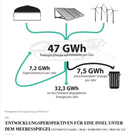
Renegerative Energienutzung auf Pellworm
Abb.
ENTWICKLUNGSPERSPEKTIVEN FÜR EINE INSEL UNTER
DEM MEERESSPIEGEL
UNIVERSITÄT KASSEL // FB.06 // SS19BETREUUNG // PROF. DR. ULF