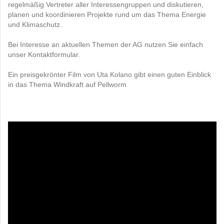
regelmäßig Vertreter aller Interessengruppen und diskutieren,
planen und koordinieren Projekte rund um das Thema Energie
und Klimaschutz.
Bei Interesse an aktuellen Themen der AG nutzen Sie einfach
unser Kontaktformular.
Ein preisgekrönter Film von Uta Kolano gibt einen guten Einblick
in das Thema Windkraft auf Pellworm